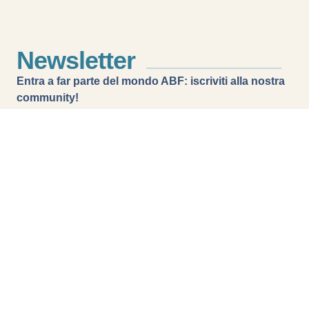
Newsletter
Entra a far parte del mondo ABF: iscriviti alla nostra
community!
Ricorda: potrai annullare l’iscrizione in qualsiasi
momento utilizzando questo stesso bottone.
Vai al modulo di iscrizione