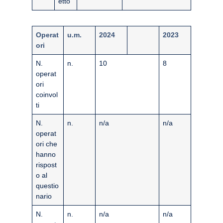
etto
Operat
u.m.
2024
2023
ori
N.
n.
10
8
operat
ori
coinvol
ti
N.
n.
n/a
n/a
operat
ori che
hanno
rispost
o al
questio
nario
N.
n.
n/a
n/a