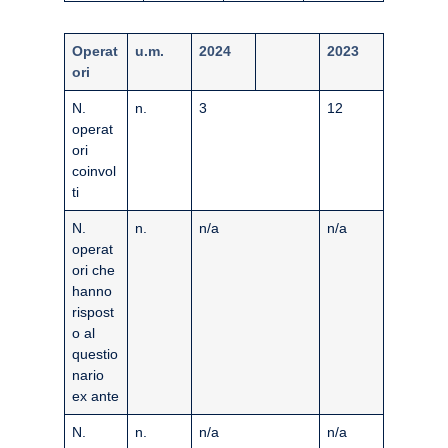
Operat
u.m.
2024
2023
ori
N.
n.
3
12
operat
ori
coinvol
ti
N.
n.
n/a
n/a
operat
ori che
hanno
rispost
o al
questio
nario
ex ante
N.
n.
n/a
n/a