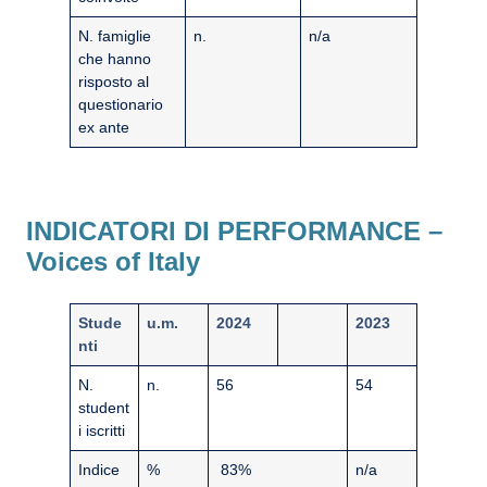
N. famiglie
n.
n/a
che hanno
risposto al
questionario
ex ante
INDICATORI DI PERFORMANCE –
Voices of Italy
Stude
u.m.
2024
2023
nti
N.
n.
56
54
student
i iscritti
Indice
%
83%
n/a