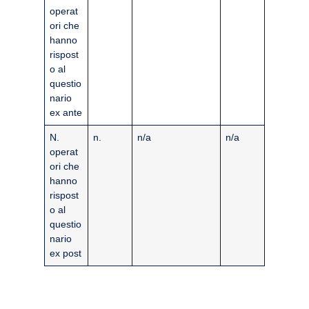
operat
ori che
hanno
rispost
o al
questio
nario
ex ante
N.
n.
n/a
n/a
operat
ori che
hanno
rispost
o al
questio
nario
ex post