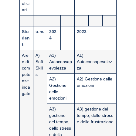
efici
ari
Stu
u.m.
202
2023
den
4
ti
Are
A)
A1)
A1)
e di
Soft
Autoconsap
Autoconsapevolez
com
Skill
evolezza
za
pete
s
A2)
A2) Gestione delle
nze
Gestione
emozioni
inda
delle
gate
emozioni
A3)
A3) gestione del
gestione
tempo, dello stress
del tempo,
e della frustrazione
dello stress
e della