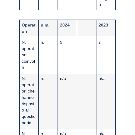
o
Operat
u.m.
2024
2023
ori
N.
n.
9
7
operat
ori
coinvol
ti
N.
n.
n/a
n/a
operat
ori che
hanno
rispost
o al
questio
nario
N.
n.
n/a
n/a