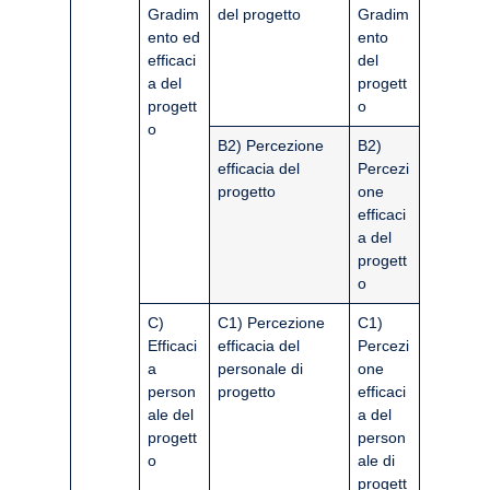
Gradim
del progetto
Gradim
ento ed
ento
efficaci
del
a del
progett
progett
o
o
B2) Percezione
B2)
efficacia del
Percezi
progetto
one
efficaci
a del
progett
o
C)
C1) Percezione
C1)
Efficaci
efficacia del
Percezi
a
personale di
one
person
progetto
efficaci
ale del
a del
progett
person
o
ale di
progett