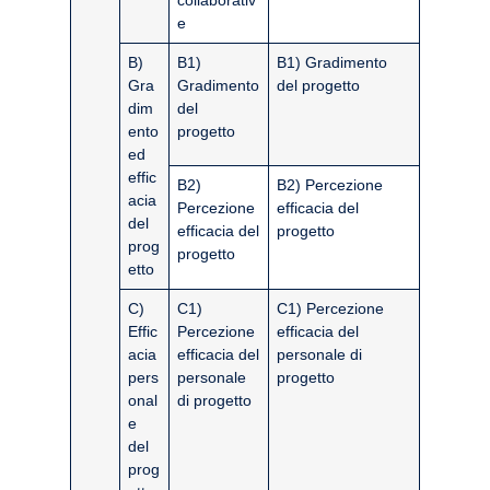
collaborativ
e
B)
B1)
B1) Gradimento
Gra
Gradimento
del progetto
dim
del
ento
progetto
ed
effic
B2)
B2) Percezione
acia
Percezione
efficacia del
del
efficacia del
progetto
prog
progetto
etto
C)
C1)
C1) Percezione
Effic
Percezione
efficacia del
acia
efficacia del
personale di
pers
personale
progetto
onal
di progetto
e
del
prog