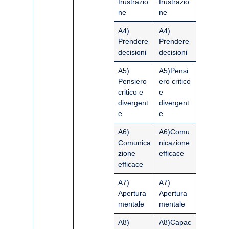
frustrazio
frustrazio
ne
ne
A4)
A4)
Prendere
Prendere
decisioni
decisioni
A5)
A5)Pensi
Pensiero
ero critico
critico e
e
divergent
divergent
e
e
A6)
A6)Comu
Comunica
nicazione
zione
efficace
efficace
A7)
A7)
Apertura
Apertura
mentale
mentale
A8)
A8)Capac