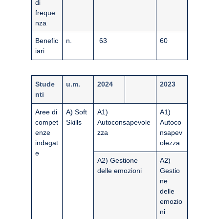
di
freque
nza
Benefic
n.
63
60
iari
Stude
u.m.
2024
2023
nti
Aree di
A) Soft
A1)
A1)
compet
Skills
Autoconsapevole
Autoco
enze
zza
nsapev
indagat
olezza
e
A2) Gestione
A2)
delle emozioni
Gestio
ne
delle
emozio
ni