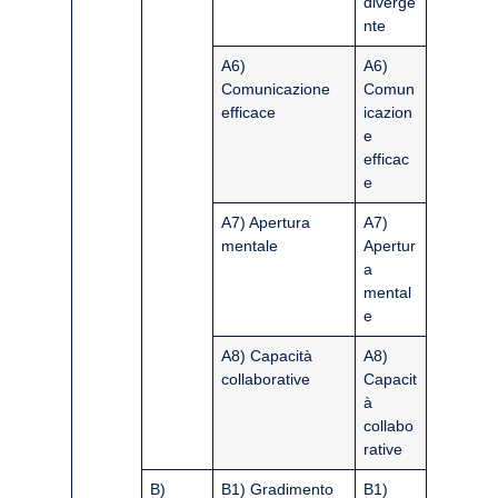
diverge
nte
A6)
A6)
Comunicazione
Comun
efficace
icazion
e
efficac
e
A7) Apertura
A7)
mentale
Apertur
a
mental
e
A8) Capacità
A8)
collaborative
Capacit
à
collabo
rative
B)
B1) Gradimento
B1)