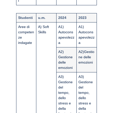
i
Studenti
u.m.
2024
2023
Aree di
A) Soft
A1)
A1)
competen
Skills
Autocons
Autocons
ze
apevolezz
apevolezz
indagate
a
a
A2)
A2)Gestio
Gestione
ne delle
delle
emozioni
emozioni
A3)
A3)
Gestione
Gestione
del
del
tempo,
tempo,
dello
dello
stress e
stress e
della
della