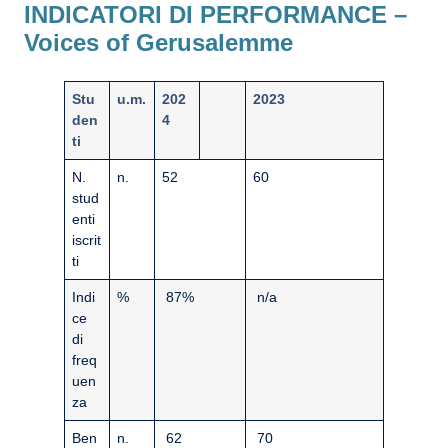
INDICATORI DI PERFORMANCE –
Voices of Gerusalemme
Stu
u.m.
202
2023
den
4
ti
N.
n.
52
60
stud
enti
iscrit
ti
Indi
%
87%
n/a
ce
di
freq
uen
za
Ben
n.
62
70