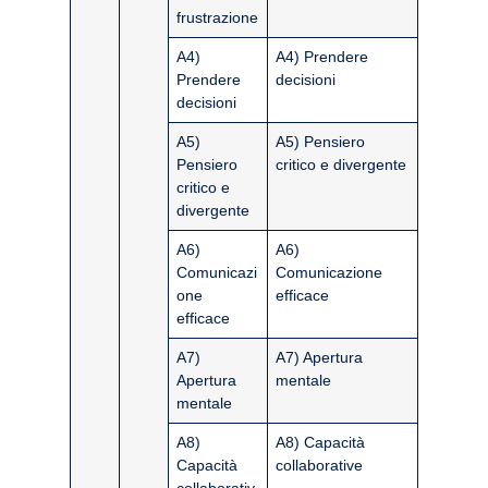
frustrazione
A4)
A4) Prendere
Prendere
decisioni
decisioni
A5)
A5) Pensiero
Pensiero
critico e divergente
critico e
divergente
A6)
A6)
Comunicazi
Comunicazione
one
efficace
efficace
A7)
A7) Apertura
Apertura
mentale
mentale
A8)
A8) Capacità
Capacità
collaborative