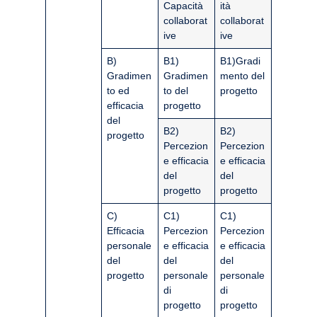
Capacità
ità
collaborat
collaborat
ive
ive
B)
B1)
B1)Gradi
Gradimen
Gradimen
mento del
to ed
to del
progetto
efficacia
progetto
del
B2)
B2)
progetto
Percezion
Percezion
e efficacia
e efficacia
del
del
progetto
progetto
C)
C1)
C1)
Efficacia
Percezion
Percezion
personale
e efficacia
e efficacia
del
del
del
progetto
personale
personale
di
di
progetto
progetto